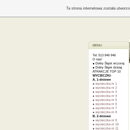
Ta strona internetowa została utworz
MENU
Tel. 513 946 946
O nas!
● Dolny Śląsk wczoraj
● Dolny Śląsk dzisiaj
ATRAKCJE TOP 10
WYCIECZKI:
A. 1-dniowe
● wycieczka nr 1
● wycieczka nr 2
● wycieczka nr 3
● wycieczka nr 4
● wycieczka nr 5
● wycieczka nr 6
● wycieczka nr 7
● wycieczka nr 8
B. 2-dniowe
● wycieczka nr 9
● wycieczka nr 10
● wycieczka nr 11