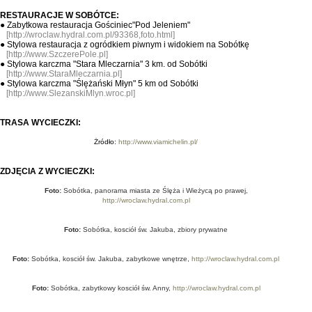
RESTAURACJE W SOBÓTCE:
● Zabytkowa restauracja Gościniec"Pod Jeleniem"
[http://wroclaw.hydral.com.pl/93368,foto.html
]
●
Stylowa restauracja z ogródkiem piwnym i widokiem na Sobótkę
[
http://www.SzczerePole.pl
]
●
Stylowa karczma "Stara Mleczarnia" 3 km. od Sobótki
[
http://www.StaraMleczarnia.pl
]
●
Stylowa karczma "Ślężański Młyn" 5 km od Sobótki
[
http://www.SlezanskiMlyn.wroc.pl
]
TRASA WYCIECZKI:
Żródło:
http://www.viamichelin.pl/
ZDJĘCIA Z WYCIECZKI:
Foto:
Sobótka, panorama miasta ze Ślęża i Wieżycą po prawej,
http://wroclaw.hydral.com.pl
Foto:
Sobótka, kosciół św. Jakuba, zbiory prywatne
Foto:
Sobótka, kosciół św. Jakuba, zabytkowe wnętrze,
http://wroclaw.hydral.com.pl
Foto:
Sobótka, zabytkowy kosciół św. Anny,
http://wroclaw.hydral.com.pl