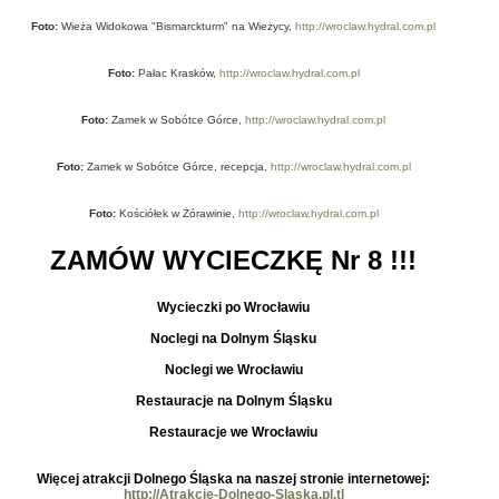
Foto:
Wieża Widokowa "Bismarckturm" na Wieżycy,
http://wroclaw.hydral.com.pl
Foto:
Pałac Krasków,
http://wroclaw.hydral.com.pl
Foto:
Zamek w Sobótce Górce,
http://wroclaw.hydral.com.pl
Foto:
Zamek w Sobótce Górce, recepcja,
http://wroclaw.hydral.com.pl
Foto:
Kościółek w Żórawinie,
http://wroclaw.hydral.com.pl
ZAMÓW WYCIECZKĘ Nr 8 !!!
Wycieczki po Wrocławiu
Noclegi na Dolnym Śląsku
Noclegi we Wrocławiu
Restauracje na Dolnym Śląsku
Restauracje we Wrocławiu
Więcej atrakcji Dolnego Śląska na naszej stronie internetowej:
http://Atrakcje-Dolnego-Slaska.pl.tl