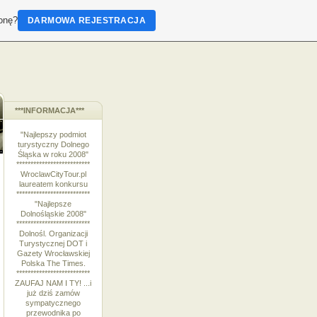
ronę?
DARMOWA REJESTRACJA
***INFORMACJA***
"Najlepszy podmiot
turystyczny Dolnego
Śląska w roku 2008"
**************************
WroclawCityTour.pl
laureatem konkursu
**************************
"Najlepsze
Dolnośląskie 2008"
**************************
Dolnośl. Organizacji
Turystycznej DOT i
Gazety Wrocławskiej
Polska The Times.
**************************
ZAUFAJ NAM I TY! ...i
już dziś zamów
sympatycznego
przewodnika po