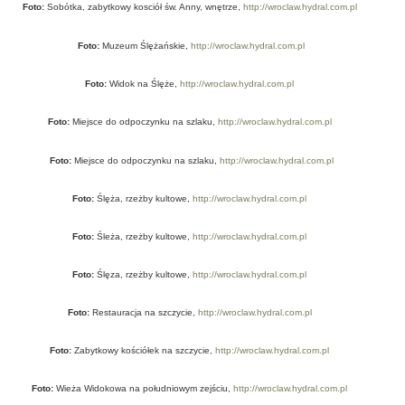
Foto:
Sobótka, zabytkowy kosciół św. Anny, wnętrze,
http://wroclaw.hydral.com.pl
Foto:
Muzeum Ślężańskie,
http://wroclaw.hydral.com.pl
Foto:
Widok na Ślęże,
http://wroclaw.hydral.com.pl
Foto:
Miejsce do odpoczynku na szlaku,
http://wroclaw.hydral.com.pl
Foto:
Miejsce do odpoczynku na szlaku,
http://wroclaw.hydral.com.pl
Foto:
Ślęża, rzeżby kultowe,
http://wroclaw.hydral.com.pl
Foto:
Śleża, rzeżby kultowe,
http://wroclaw.hydral.com.pl
Foto:
Ślęza, rzeżby kultowe,
http://wroclaw.hydral.com.pl
Foto:
Restauracja na szczycie,
http://wroclaw.hydral.com.pl
Foto:
Zabytkowy kościółek na szczycie,
http://wroclaw.hydral.com.pl
Foto:
Wieża Widokowa na południowym zejściu,
http://wroclaw.hydral.com.pl