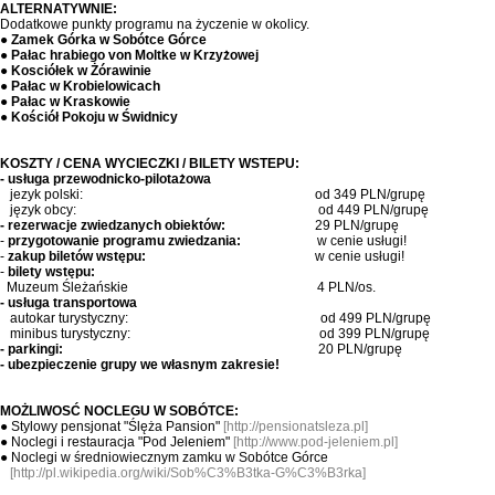
ALTERNATYWNIE:
Dodatkowe punkty programu na życzenie w okolicy.
●
Zamek Górka w Sobótce Górce
●
Pałac hrabiego von Moltke w Krzyżowej
●
Kosciółek w Żórawinie
●
Pałac w Krobielowicach
●
Pałac w Kraskowie
●
Kościół Pokoju w Świdnicy
KOSZTY / CENA WYCIECZKI / BILETY WSTEPU:
- usługa przewodnicko-pilotażowa
jezyk polski: od 349 PLN/grupę
język obcy: od 449 PLN/grupę
- rezerwacje zwiedzanych obiektów:
29 PLN/grupę
-
przygotowanie programu zwiedzania:
w cenie usługi!
-
zakup biletów wstępu:
w cenie usługi!
-
bilety wstępu:
Muzeum Śleżańskie 4 PLN/os.
- usługa transportowa
autokar turystyczny: od 499 PLN/grupę
minibus turystyczny: od 399 PLN/grupę
- parkingi:
20 PLN/grupę
- ubezpieczenie grupy we własnym zakresie!
MOŻLIWOSĆ NOCLEGU W SOBÓTCE:
●
Stylowy pensjonat "Ślęża Pansion"
[
http://pensionatsleza.pl
]
● Noclegi i restauracja "Pod Jeleniem"
[
http://www.pod-jeleniem.pl
]
●
Noclegi w średniowiecznym zamku w Sobótce Górce
[
http://pl.wikipedia.org/wiki/Sob%C3%B3tka-G%C3%B3rka
]