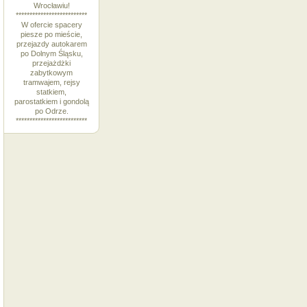
Wrocławiu!
**************************
W ofercie spacery
piesze po mieście,
przejazdy autokarem
po Dolnym Śląsku,
przejażdżki
zabytkowym
tramwajem, rejsy
statkiem,
parostatkiem i gondolą
po Odrze.
**************************