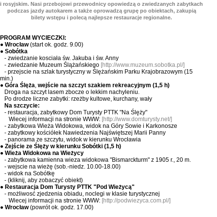
i rosyjskim. Nasi przebojowi przewodnicy opowiedzą o zwiedzanych zabytkach
podczas jazdy autokarem a także oprowadzą grupę po obiektach, zakupią
bilety wstępu i polecą najlepsze restauracje regionalne.
PROGRAM WYCIECZKI:
●
Wrocław
(start ok. godz. 9.00)
●
Sobótka
- zwiedzanie kosciała św. Jakuba i św. Anny
- zwiedzanie Muzeum Ślążańskiego
[
http://www.muzeum.sobotka.pl/
]
- przejscie na szlak turystyczny w Ślężańskim Parku Krajobrazowym (15
min.)
●
Góra Ślęża
,
wejście na szczyt szakiem rekreacyjnym (1,5 h)
Droga na szczyt lasem zbocze o lekkim nachyleniu.
Po drodze liczne zabytki: rzeżby kultowe, kurchany, wały
Na szczycie:
- restauracja, zabytkowy Dom Turysty PTTK "Na Ślęży"
Wiecej informacji na stronie WWW:
[
http://www.domturysty.net/
]
- zabytkowa Wieża Widokowa, widok na Góry Sowie i Karkonosze
- zabytkowy kościółek Nawiedzenia Najświętszej Marii Panny
- panorama ze szczytu, widok w kierunku Wrocławia
●
Zejście ze Ślęży w kierunku Sobótki (1,5 h)
●
Wieża Widokowa na Wieżycy
- z
abytkowa kamienna wieza widokowa "Bismarckturm" z 1905 r., 20 m.
- wejscie na wieżę (sob.-niedz. 10.00-18.00)
- widok na Sobótkę
-
(
kliknij, aby zobaczyć
obiekt
)
●
Restauracja Dom Turysty PTTK "Pod Wieżycą"
- możliwosć zjedzenia obiadu, noclegi w klasie turystycznej
Wiecej informacji na stronie WWW:
[
http://podwiezyca.com.pl/
]
●
Wrocław
(powrót ok. godz. 17.00)