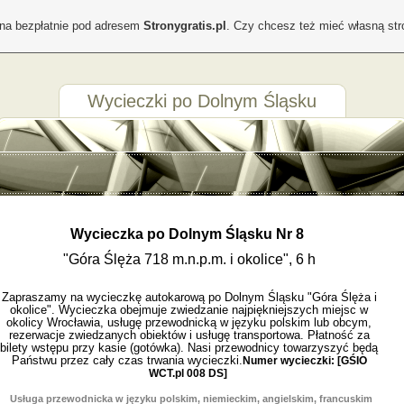
ona bezpłatnie pod adresem
Stronygratis.pl
. Czy chcesz też mieć własną st
Wycieczki po Dolnym Śląsku
Wycieczka po Dolnym Śląsku Nr 8
"Góra Ślęża 718 m.n.p.m. i okolice", 6 h
Zapraszamy na wycieczkę autokarową po Dolnym Śląsku "Góra Ślęża i
okolice". Wycieczka obejmuje zwiedzanie najpiękniejszych miejsc w
okolicy Wrocławia, usługę przewodnicką w języku polskim lub obcym,
rezerwacje zwiedzanych obiektów i usługę transportowa. Płatność za
bilety wstępu przy kasie (gotówka). Nasi przewodnicy towarzyszyć będą
Państwu przez cały czas trwania wycieczki.
Numer wycieczki: [GŚIO
WCT.pl 008 DS]
Usługa przewodnicka w języku polskim, niemieckim, angielskim, francuskim