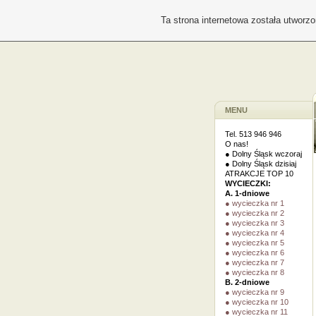
Ta strona internetowa została utworz
MENU
Tel. 513 946 946
O nas!
● Dolny Śląsk wczoraj
● Dolny Śląsk dzisiaj
ATRAKCJE TOP 10
WYCIECZKI:
A. 1-dniowe
● wycieczka nr 1
● wycieczka nr 2
● wycieczka nr 3
● wycieczka nr 4
● wycieczka nr 5
● wycieczka nr 6
● wycieczka nr 7
● wycieczka nr 8
B. 2-dniowe
● wycieczka nr 9
● wycieczka nr 10
● wycieczka nr 11