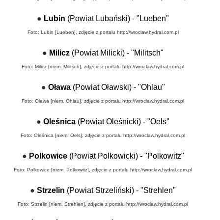
●
Lubin
(Powiat Lubański) - "Lueben"
Foto: Lubin [Lueben], zdjęcie z portalu
http://wroclaw.hydral.com.pl
●
Milicz
(Powiat Milicki) - "Militsch"
Foto: Milicz [niem. Militsch], zdjęcie z portalu
http://wroclaw.hydral.com.pl
●
Oława
(Powiat Oławski) - "Ohlau"
Foto: Oława [niem. Ohlau], zdjęcie z portalu
http://wroclaw.hydral.com.pl
●
Oleśnica
(Powiat Oleśnicki) - "Oels"
Foto: Oleśnica [niem. Oels], zdjęcie z portalu
http://wroclaw.hydral.com.pl
●
Polkowice
(Powiat Polkowicki) - "Polkowitz"
Foto: Polkowice [niem. Polkowitz], zdjęcie z portalu
http://wroclaw.hydral.com.pl
●
Strzelin
(Powiat Strzeliński) - "Strehlen"
Foto: Strzelin [niem. Strehlen], zdjęcie z portalu
http://wroclaw.hydral.com.pl