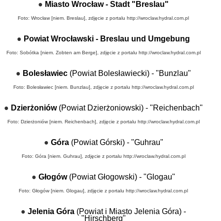
●
Miasto Wrocław - Stadt "Breslau"
Foto: Wrocław [niem. Breslau], zdjęcie z portalu
http://wroclaw.hydral.com.pl
●
Powiat Wrocławski - Breslau und Umgebung
Foto: Sobótka [niem. Zobten am Berge], zdjęcie z portalu
http://wroclaw.hydral.com.pl
●
Bolesławiec
(Powiat Bolesławiecki) - "Bunzlau"
Foto: Bolesławiec [niem. Bunzlau], zdjęcie z portalu
http://wroclaw.hydral.com.pl
●
Dzierżoniów
(Powiat Dzierżoniowski) - "Reichenbach"
Foto: Dzierżoniów [niem. Reichenbach], zdjęcie z portalu
http://wroclaw.hydral.com.pl
●
Góra
(Powiat Górski) - "Guhrau"
Foto: Góra [niem. Guhrau], zdjęcie z portalu
http://wroclaw.hydral.com.pl
●
Głogów
(Powiat Głogowski) - "Glogau"
Foto: Głogów [niem. Glogau], zdjęcie z portalu
http://wroclaw.hydral.com.pl
●
Jelenia Góra
(Powiat i Miasto Jelenia Góra) -
"Hirschberg"