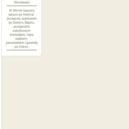
Wrocławiu!
**************************
W ofercie spacery
piesze po mieście,
przejazdy autokarem
po Dolnym Śląsku,
przejażdżki
zabytkowym
tramwajem, rejsy
statkiem,
parostatkiem i gondolą
po Odrze.
**************************