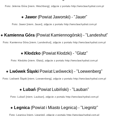
Foto: Jelenia Góra [niem. Hirschberg], zdjęcie z portalu
http://wroclaw.hydral.com.pl
●
Jawor
(Powiat Jaworski) - "Jauer"
Foto: Jawor [niem. Jauer], zdjęcie z portalu
http://wroclaw.hydral.com.pl
●
Kamienna Góra
(Powiat Kamiennogórski) - "Landeshut"
Foto: Kamienna Góra [niem. Landeshut], zdjęcie z portalu
http://wroclaw.hydral.com.pl
●
Kłodzko
(Powiat Kłodzki) - "Glatz"
Foto: Kłodzko [niem. Glatz], zdjęcie z portalu
http://wroclaw.hydral.com.pl
●
Lwówek Śląski
Powiat Lwówecki) - "Loewenberg"
Foto: Lwówek Śląski [niem. Loewenberg], zdjęcie z portalu
http://wroclaw.hydral.com.pl
●
Lubań
(
Powiat Lubiński) - "Lauban"
Foto: Lubań [niem. Lauban], zdjęcie z portalu
http://wroclaw.hydral.com.pl
●
Legnica
(Powiat i Miasto Legnica) - "Liegnitz"
Foto: Legnica [niem. Liegnitz], zdjęcie z portalu
http://wroclaw.hydral.com.pl