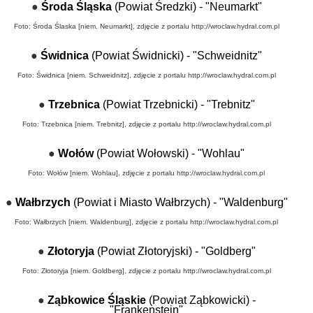
●
Środa Śląska
(Powiat Średzki) - "Neumarkt"
Foto: Środa Ślaska [niem. Neumarkt], zdjęcie z portalu
http://wroclaw.hydral.com.pl
●
Świdnica
(Powiat Świdnicki) - "Schweidnitz"
Foto: Świdnica [niem. Schweidnitz], zdjęcie z portalu
http://wroclaw.hydral.com.pl
●
Trzebnica
(Powiat Trzebnicki) - "Trebnitz"
Foto: Trzebnica [niem. Trebnitz], zdjęcie z portalu
http://wroclaw.hydral.com.pl
●
Wołów
(Powiat Wołowski) - "Wohlau"
Foto: Wołów [niem. Wohlau], zdjęcie z portalu
http://wroclaw.hydral.com.pl
●
Wałbrzych
(Powiat i Miasto Wałbrzych) - "Waldenburg"
Foto: Wałbrzych [niem. Waldenburg], zdjęcie z portalu
http://wroclaw.hydral.com.pl
●
Złotoryja
(Powiat Złotoryjski) - "Goldberg"
Foto: Złotoryja [niem. Goldberg], zdjęcie z portalu
http://wroclaw.hydral.com.pl
●
Ząbkowice Śląskie
(Powiat Ząbkowicki) -
"Frankenstein"