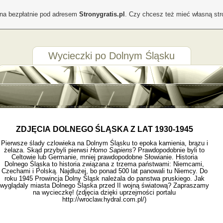
ona bezpłatnie pod adresem
Stronygratis.pl
. Czy chcesz też mieć własną st
Wycieczki po Dolnym Śląsku
ZDJĘCIA DOLNEGO ŚLĄSKA Z LAT 1930-1945
Pierwsze ślady czlowieka na Dolnym Śląsku to epoka kamienia, brązu i
żelaza. Skąd przybyli pierwsi
Homo Sapiens
? Prawdopodobnie byli to
Celtowie lub Germanie, mniej prawdopodobne Słowianie. Historia
Dolnego Śląska to historia związana z trzema państwami: Niemcami,
Czechami i Polską. Najdlużej, bo ponad 500 lat panowali tu Niemcy. Do
roku 1945 Prowincja Dolny Śląsk należala do
panstwa pruskiego. Jak
wyglądaly miasta Dolnego Śląska przed II wojną światową? Zapraszamy
na wycieczkę! (zdjęcia dzięki uprzejmości portalu
http://wroclaw.hydral.com.pl/
)