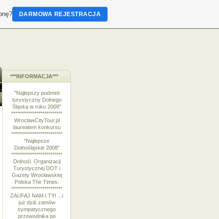
ronę?
DARMOWA REJESTRACJA
***INFORMACJA***
"Najlepszy podmiot
turystyczny Dolnego
Śląska w roku 2008"
**************************
WroclawCityTour.pl
laureatem konkursu
**************************
"Najlepsze
Dolnośląskie 2008"
**************************
Dolnośl. Organizacji
Turystycznej DOT i
Gazety Wrocławskiej
Polska The Times.
**************************
ZAUFAJ NAM I TY! ...i
już dziś zamów
sympatycznego
przewodnika po