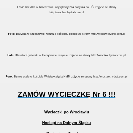
Foto:
Bazylika w Krzeszowie, najpiękniejszaa bazylika na DŚ, zdjęcie ze strony
http:/wroclaw.hydral.com.pl
Foto:
Bazylika w Krzeszowie, wnętrze kościoła, zdjęcie ze strony http:/wroclaw.hydral.com.pl
Foto:
Klasztor Cysterski w Henrykowie, wejście, zdjęcie ze strony http:/wroclaw.hydral.com.pl
Foto:
Słynne stalle w kościele Wniebowzięcia NMP, zdjęcie ze strony http:/wroclaw.hydral.com.pl
ZAMÓW WYCIECZKĘ Nr 6 !!!
Wycieczki po Wrocławiu
Noclegi na Dolnym Śląsku