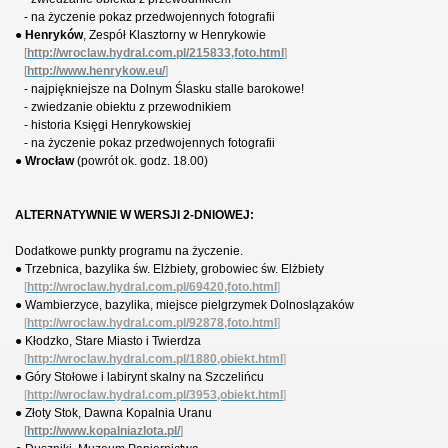
- na życzenie pokaz przedwojennych fotografii
●
Henryków
, Zespół Klasztorny w Henrykowie
[
http://wroclaw.hydral.com.pl/215833,foto.html
]
[
http://www.henrykow.eu/
]
- najpiękniejsze na Dolnym Ślasku stalle barokowe!
- zwiedzanie obiektu z przewodnikiem
- historia Księgi Henrykowskiej
- na życzenie pokaz przedwojennych fotografii
●
Wrocław
(powrót ok. godz. 18.00)
ALTERNATYWNIE W WERSJI 2-DNIOWEJ:
Dodatkowe punkty programu na życzenie.
● Trzebnica, bazylika św. Elżbiety, grobowiec św. Elżbiety
[
http://wroclaw.hydral.com.pl/69420,foto.html
]
● Wambierzyce, bazylika, miejsce pielgrzymek Dolnoslązaków
[
http://wroclaw.hydral.com.pl/92878,foto.html
]
● Kłodzko, Stare Miasto i Twierdza
[
http://wroclaw.hydral.com.pl/1880,obiekt.html
]
● Góry Stołowe i labirynt skalny na Szczelińcu
[
http://wroclaw.hydral.com.pl/3953,obiekt.html
]
● Złoty Stok, Dawna Kopalnia Uranu
[
http://www.kopalniazlota.pl/
]