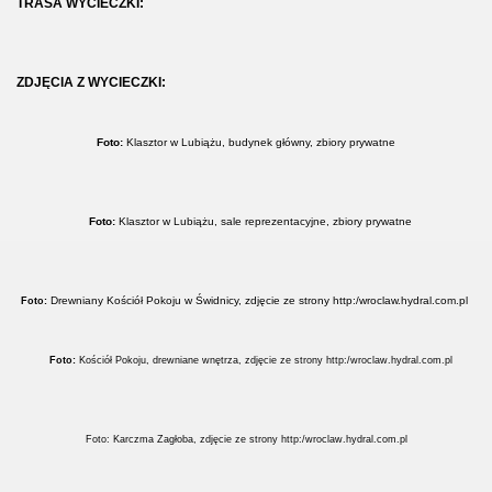
TRASA WYCIECZKI:
ZDJĘCIA Z WYCIECZKI:
Foto:
Klasztor w Lubiążu, budynek główny,
zbiory prywatne
Foto:
Klasztor w Lubiążu, sale reprezentacyjne,
zbiory prywatne
Drewniany Kościół Pokoju w Świdnicy, zdjęcie ze strony http:/wroclaw.hydral.com.pl
Foto:
Foto:
Kościół Pokoju, drewniane wnętrza, zdjęcie ze strony http:/wroclaw.hydral.com.pl
Foto: Karczma Zagłoba, zdjęcie ze strony http:/wroclaw.hydral.com.pl