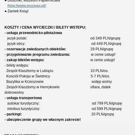
● Duszniki, Muzeum Papiernictwa
[
http://www.muzpap.pl/
]
● Zamek Książ
KOSZTY / CENA WYCIECZKI / BILETY WSTEPU:
- usługa przewodnicko-pilotażowa
jezyk polski: od 349 PLN/grupę
język obcy: od 449 PLN/grupę
- rezerwacje zwiedzanych obiektów:
29 PLN/grupę
-
przygotowanie programu zwiedzania:
w cenie usługi!
-
zakup biletów wstępu:
w cenie usługi!
- bilety wstępu:
Zespół Klasztorny w Lubiążu 10 PLN/os.
Kosciół Pokoju w Świdnicy 5-7 PLN/os.
Bazylika w Krzeszowie wstęp wolny
Zespół Klasztorny w Henrykowie ofiara, datek
dobrowolny
- usługa transportowa
autokar turystyczny: od 799 PLN/grupę
minibus turystyczny: od 599 PLN/grupę
- parkingi:
20 PLN/grupę
- ubezpieczenie grupy we własnym zakresie!