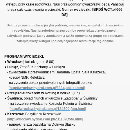
wstepu przy kasie (gotówka). Nasi przewodnicy towarzyszyć będą Państwu
przez cały czas trwania wycieczki.
Numer wycieczki: [BPDŚ WCT.pl 006
DS]
Usługa przewodnicka w języku polskim, niemieckim, angielskim, francuskim
i rosyjskim. Nasi przebojowi przewodnicy opowiedzą o zwiedzanych
zabytkach podczas jazdy autokarem a także oprowadzą grupę po obiektach,
zakupią bilety wstępu i polecą najlepsze restauracje regionalne.
PROGRAM WYCIECZKI:
●
Wrocław
(start ok. godz. 8.00)
●
Lubiąż
, Zespół Klasztorny w Lubiążu
- zwiedzanie z przewodnikiem: Jadalnia Opata, Sala Ksiązęca,
kościół NMP, Refektarz
- na zyczenie pokaz przedwojennych fotografii obiektu
[
http://wroclaw.hydral.com.pl/3334,obiekt.html
]
●
Przejazd autokarem w Kotlinę Kłodzką!
(1 h)
●
Świdnica
, obiad / lunch w karczmie „Zagłoba” w Świdnicy
- na życzenie zwiedzanie Kościoła Pokoju w Świdnicy
[
http://wroclaw.hydral.com.pl/134500,foto.html
]
●
Krzeszów
, Bazylika w Krzeszowie
[
http://wroclaw.hydral.com.pl/231139,foto.html
]
- najpiękniejsza bazylika na Dolnym Ślasku!
- zwiedzanie obiektu z przewodnikiem